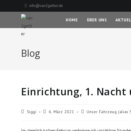
Zum
info@van2gether.de
Inhalt
springen
HOME
ÜBER UNS
AKTUE
Blog
Einrichtung, 1. Nach
Beitrags-
Beitrag
Beitrags-
Siggi
6. März 2021
Unser Fahrzeug (alias 
Autor:
veröffentlicht:
Kategorie:
Im ziemlich kalten Februar verbringe ich unzählige Stun