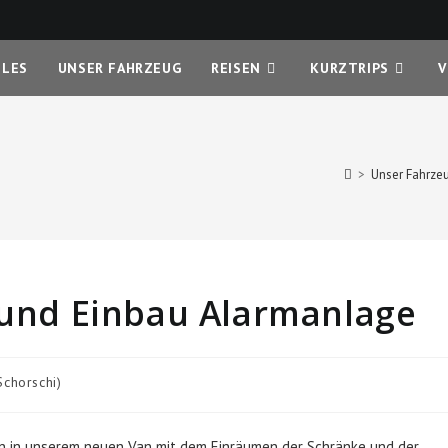
LLES
UNSER FAHRZEUG
REISEN
KURZTRIPS
V
>
Unser Fahrzeu
t und Einbau Alarmanlage
Schorschi)
den in unserem neuen Van mit dem Einräumen der Schränke und der