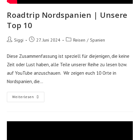
Roadtrip Nordspanien | Unsere
Top 10
Beitrags-
Beitrag
Beitrags-
Siggi
27. Juni 2024
Reisen
/
Spanien
Autor:
veröffentlicht:
Kategorie:
Diese Zusammenfassung ist speziell für diejenigen, die keine
Zeit oder Lust haben, alle Teile unserer Reihe zu lesen bzw.
auf YouTube anzuschauen. Wir zeigen euch 10 Orte in
Nordspanien, die…
Roadtrip
Weiterlesen
Nordspanien
|
Unsere
Top
10