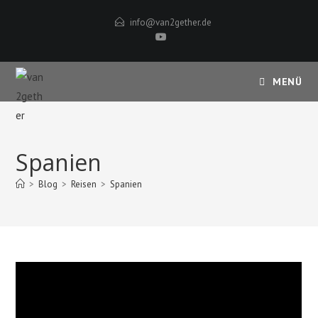
Zum
info@van2gether.de
Inhalt
springen
MENÜ
Spanien
>
Blog
>
Reisen
>
Spanien