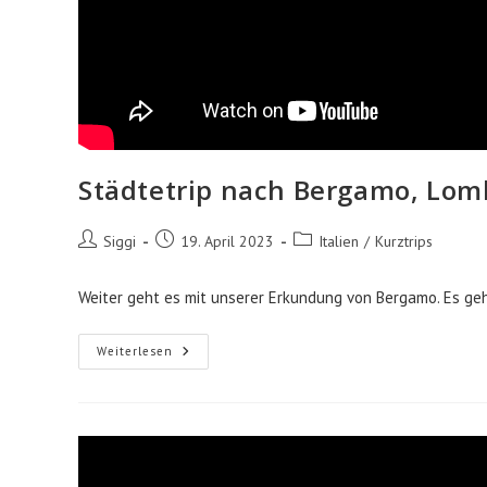
Städtetrip nach Bergamo, Lomb
Beitrags-
Beitrag
Beitrags-
Siggi
19. April 2023
Italien
/
Kurztrips
Autor:
veröffentlicht:
Kategorie:
Weiter geht es mit unserer Erkundung von Bergamo. Es geht
Städtetrip
Weiterlesen
Nach
Bergamo,
Lombardei
|
Teil
2