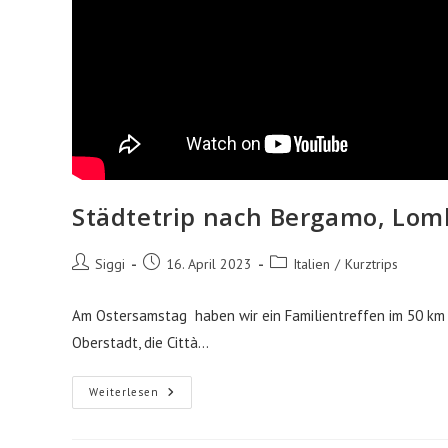
Städtetrip nach Bergamo, Lomb
Beitrags-
Beitrag
Beitrags-
Siggi
16. April 2023
Italien
/
Kurztrips
Autor:
veröffentlicht:
Kategorie:
Am Ostersamstag haben wir ein Familientreffen im 50 km 
Oberstadt, die Città…
Städtetrip
Weiterlesen
Nach
Bergamo,
Lombardei