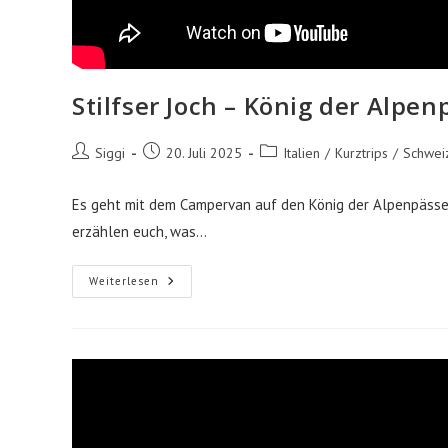
Stilfser Joch – König der Alp
Beitrags-
Beitrag
Beitrags-
Siggi
20. Juli 2025
Italien
/
Kurztrips
/
Schwei
Autor:
veröffentlicht:
Kategorie:
Es geht mit dem Campervan auf den König der Alpenpässe, 
erzählen euch, was…
Stilfser
Weiterlesen
Joch
–
König
Der
Alpenpässe
Mit
Dem
Camper
#2