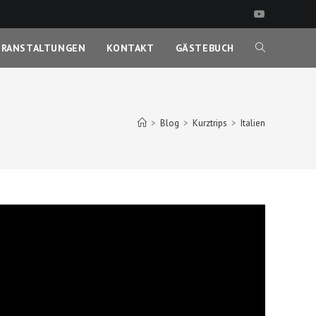
ERANSTALTUNGEN
KONTAKT
GÄSTEBUCH
WEBSITE-
SUCHE
>
Blog
>
Kurztrips
>
Italien
UMSCHALTEN