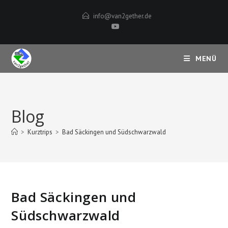
Zum
info@van2gether.de
Inhalt
springen
MENÜ
Blog
>
Kurztrips
>
Bad Säckingen und Südschwarzwald
Bad Säckingen und
Südschwarzwald