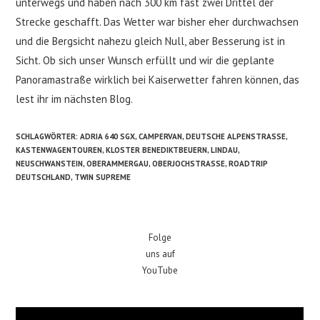
unterwegs und haben nach 300 km fast zwei Drittel der
Strecke geschafft. Das Wetter war bisher eher durchwachsen
und die Bergsicht nahezu gleich Null, aber Besserung ist in
Sicht. Ob sich unser Wunsch erfüllt und wir die geplante
Panoramastraße wirklich bei Kaiserwetter fahren können, das
lest ihr im nächsten Blog.
SCHLAGWÖRTER
:
ADRIA 640 SGX
,
CAMPERVAN
,
DEUTSCHE ALPENSTRASSE
,
KASTENWAGENTOUREN
,
KLOSTER BENEDIKTBEUERN
,
LINDAU
,
NEUSCHWANSTEIN
,
OBERAMMERGAU
,
OBERJOCHSTRASSE
,
ROADTRIP
DEUTSCHLAND
,
TWIN SUPREME
Folge
uns auf
YouTube