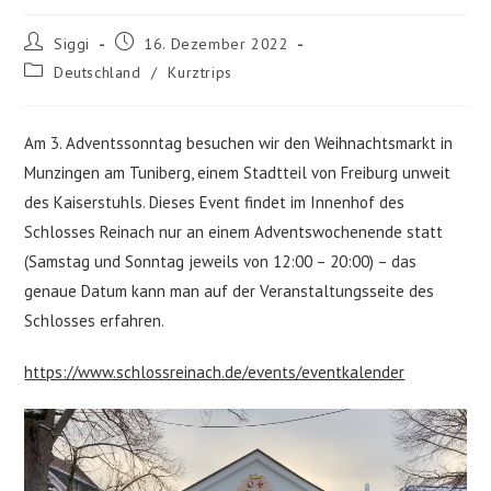
Beitrags-
Beitrag
Siggi
16. Dezember 2022
Autor:
veröffentlicht:
Beitrags-
Deutschland
/
Kurztrips
Kategorie:
Am 3. Adventssonntag besuchen wir den Weihnachtsmarkt in
Munzingen am Tuniberg, einem Stadtteil von Freiburg unweit
des Kaiserstuhls. Dieses Event findet im Innenhof des
Schlosses Reinach nur an einem Adventswochenende statt
(Samstag und Sonntag jeweils von 12:00 – 20:00) – das
genaue Datum kann man auf der Veranstaltungsseite des
Schlosses erfahren.
https://www.schlossreinach.de/events/eventkalender