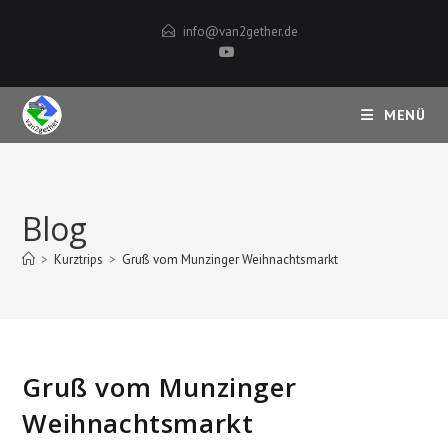
Zum
info@van2gether.de
Inhalt
springen
MENÜ
Blog
>
Kurztrips
>
Gruß vom Munzinger Weihnachtsmarkt
Gruß vom Munzinger
Weihnachtsmarkt