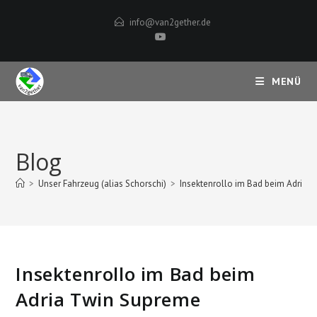
Zum
info@van2gether.de
Inhalt
springen
MENÜ
Blog
>
Unser Fahrzeug (alias Schorschi)
>
Insektenrollo im Bad beim Adria 
Insektenrollo im Bad beim
Adria Twin Supreme