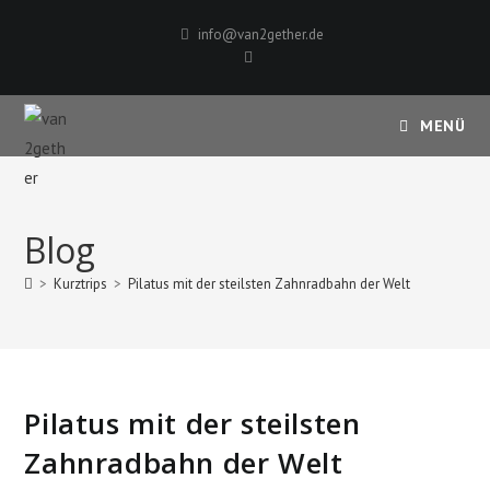
Zum
info@van2gether.de
Inhalt
springen
MENÜ
Blog
>
Kurztrips
>
Pilatus mit der steilsten Zahnradbahn der Welt
Pilatus mit der steilsten
Zahnradbahn der Welt