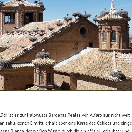
lück ist es zur Halbwüste Bardenas Reales von Alfaro aus nicht weit
n zahlt keinen Eintritt, erhält aber eine Karte des Gebiets und einige
dena Blanca, der weißen Wüste, durch die ein offiziell erlaubter und