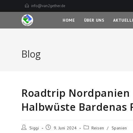
Zum
info@van2gether.de
Inhalt
springen
HOME
ÜBER UNS
AKTUELL
Blog
Roadtrip Nordpanien #
Halbwüste Bardenas 
Beitrags-
Beitrag
Beitrags-
Siggi
9. Juni 2024
Reisen
/
Spanien
Autor:
veröffentlicht:
Kategorie: