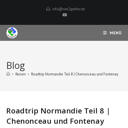
Zum
info@van2gether.de
Inhalt
springen
MENÜ
Blog
>
Reisen
>
Roadtrip Normandie Teil 8 | Chenonceau und Fontenay
Roadtrip Normandie Teil 8 |
Chenonceau und Fontenay