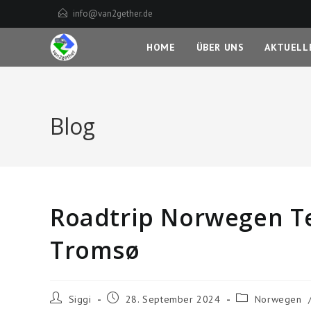
Zum
info@van2gether.de
Inhalt
springen
HOME
ÜBER UNS
AKTUELL
Blog
Roadtrip Norwegen T
Tromsø
Beitrags-
Beitrag
Beitrags-
Siggi
28. September 2024
Norwegen
Autor:
veröffentlicht:
Kategorie: