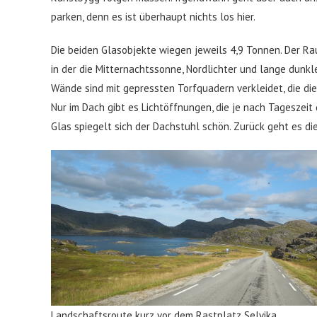
parken, denn es ist überhaupt nichts los hier.
Die beiden Glasobjekte wiegen jeweils 4,9 Tonnen. Der Ra
in der die Mitternachtssonne, Nordlichter und lange dunk
Wände sind mit gepressten Torfquadern verkleidet, die d
Nur im Dach gibt es Lichtöffnungen, die je nach Tageszeit
Glas spiegelt sich der Dachstuhl schön. Zurück geht es di
Landschaftsroute kurz vor dem Rastplatz Selvika