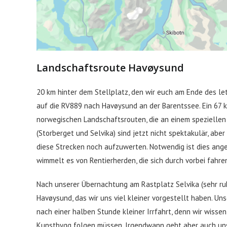
Landschaftsroute Havøysund
20 km hinter dem Stellplatz, den wir euch am Ende des le
auf die RV889 nach Havøysund an der Barentssee. Ein 67 k
norwegischen Landschaftsrouten, die an einem speziellen
(Storberget und Selvika) sind jetzt nicht spektakulär, abe
diese Strecken noch aufzuwerten. Notwendig ist dies ange
wimmelt es von Rentierherden, die sich durch vorbei fahre
Nach unserer Übernachtung am Rastplatz Selvika (sehr ru
Havøysund, das wir uns viel kleiner vorgestellt haben. Uns
nach einer halben Stunde kleiner Irrfahrt, denn wir wissen
Kunstbygg folgen müssen. Irgendwann geht aber auch uns