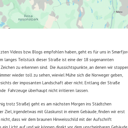
tzten Videos bzw. Blogs empfohlen haben, geht es für uns in Smørfjor
m langes Teilstück dieser Straße ist eine der 18 sogenannten
 Zeichen zu erkennen sind. Die Aussichtspunkte, an denen wir stoppe
r immer wieder toll zu sehen, wieviel Mühe sich die Norweger geben,
sichts der imposanten Landschaft aber nicht. Entlang der Straße
nde Fahrzeuge überhaupt nicht irritieren lassen.
hig trotz Straße) geht es am nächsten Morgen ins Städtchen
er Ziel, irgendetwas mit Glaskunst in einem Gebäude, finden wir erst
 nicht, dass wir dem braunen Hinweisschild mit der Aufschrift
 ein Licht auf und wir können direkt vor dem unscheinbaren Gebäude