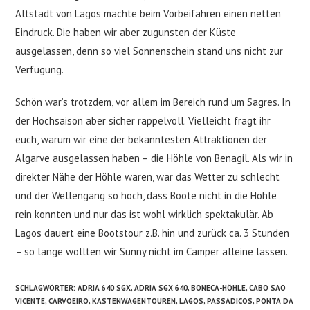
Altstadt von Lagos machte beim Vorbeifahren einen netten
Eindruck. Die haben wir aber zugunsten der Küste
ausgelassen, denn so viel Sonnenschein stand uns nicht zur
Verfügung.
Schön war’s trotzdem, vor allem im Bereich rund um Sagres. In
der Hochsaison aber sicher rappelvoll. Vielleicht fragt ihr
euch, warum wir eine der bekanntesten Attraktionen der
Algarve ausgelassen haben – die Höhle von Benagil. Als wir in
direkter Nähe der Höhle waren, war das Wetter zu schlecht
und der Wellengang so hoch, dass Boote nicht in die Höhle
rein konnten und nur das ist wohl wirklich spektakulär. Ab
Lagos dauert eine Bootstour z.B. hin und zurück ca. 3 Stunden
– so lange wollten wir Sunny nicht im Camper alleine lassen.
SCHLAGWÖRTER
:
ADRIA 640 SGX
,
ADRIA SGX 640
,
BONECA-HÖHLE
,
CABO SAO
VICENTE
,
CARVOEIRO
,
KASTENWAGENTOUREN
,
LAGOS
,
PASSADICOS
,
PONTA DA