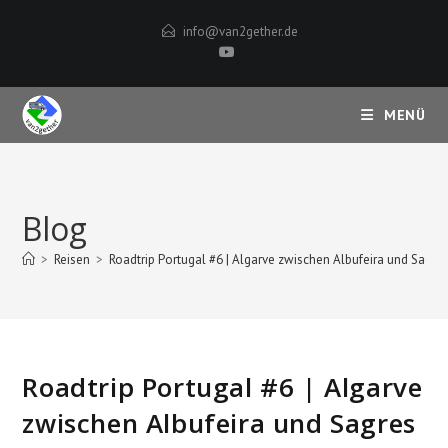
Zum
info@van2gether.de
Inhalt
springen
MENÜ
Blog
>
Reisen
>
Roadtrip Portugal #6 | Algarve zwischen Albufeira und Sagre
Roadtrip Portugal #6 | Algarve
zwischen Albufeira und Sagres