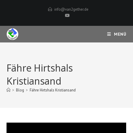
Zum
info@van2gether.de
Inhalt
springen
MENÜ
Fähre Hirtshals
Kristiansand
>
Blog
>
Fähre Hirtshals Kristiansand