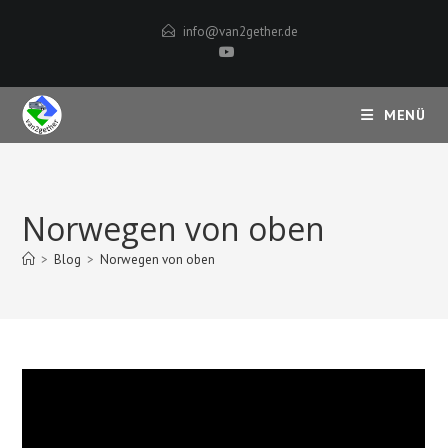
Zum
info@van2gether.de
Inhalt
springen
MENÜ
Norwegen von oben
>
Blog
>
Norwegen von oben