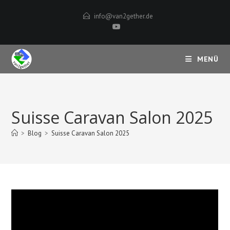
Zum
info@van2gether.de
Inhalt
springen
MENÜ
Suisse Caravan Salon 2025
>
Blog
>
Suisse Caravan Salon 2025