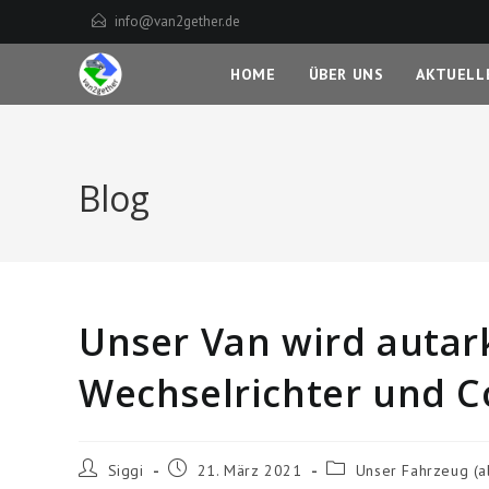
Zum
info@van2gether.de
Inhalt
springen
HOME
ÜBER UNS
AKTUELL
Blog
Unser Van wird autark
Wechselrichter und 
Beitrags-
Beitrag
Beitrags-
Siggi
21. März 2021
Unser Fahrzeug (al
Autor:
veröffentlicht:
Kategorie: