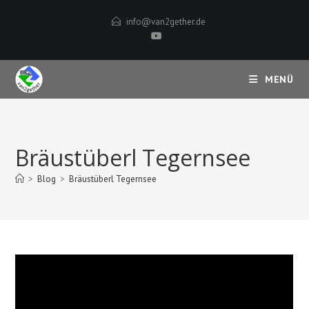
Zum
info@van2gether.de
Inhalt
springen
MENÜ
Bräustüberl Tegernsee
>
Blog
>
Bräustüberl Tegernsee