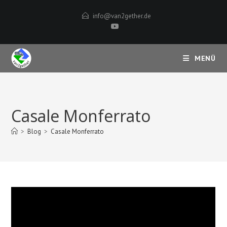
Zum
info@van2gether.de
Inhalt
springen
MENÜ
Casale Monferrato
>
Blog
>
Casale Monferrato