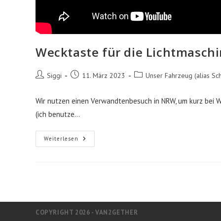
Wecktaste für die Lichtmasch
Beitrags-
Beitrag
Beitrags-
Siggi
11. März 2023
Unser Fahrzeug (alias Sch
Autor:
veröffentlicht:
Kategorie:
Wir nutzen einen Verwandtenbesuch in NRW, um kurz bei WC
(ich benutze…
Wecktaste
Weiterlesen
Für
Die
Lichtmaschine
Und
Alarm
Von
Der
Pandora
COPYRIGHT 2026 - VAN2GETHER