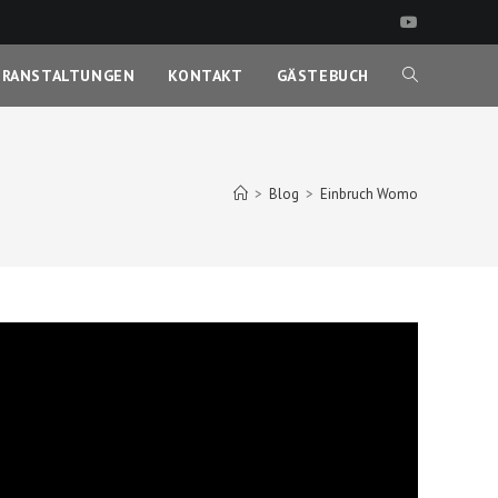
ERANSTALTUNGEN
KONTAKT
GÄSTEBUCH
WEBSITE-
SUCHE
>
Blog
>
Einbruch Womo
UMSCHALTEN