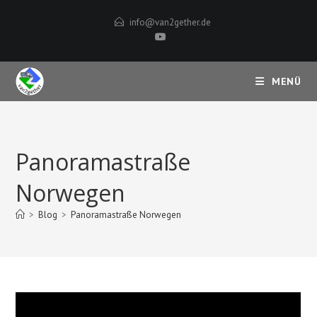
Zum
info@van2gether.de
Inhalt
springen
MENÜ
Panoramastraße
Norwegen
>
Blog
>
Panoramastraße Norwegen