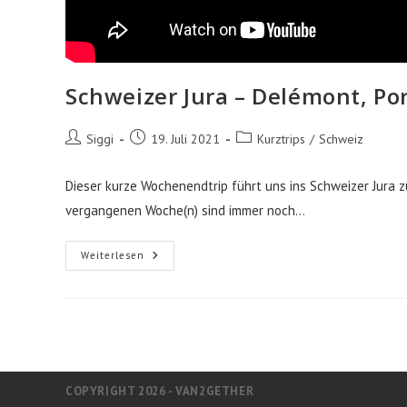
Schweizer Jura – Delémont, Po
Beitrags-
Beitrag
Beitrags-
Siggi
19. Juli 2021
Kurztrips
/
Schweiz
Autor:
veröffentlicht:
Kategorie:
Dieser kurze Wochenendtrip führt uns ins Schweizer Jura z
vergangenen Woche(n) sind immer noch…
Schweizer
Weiterlesen
Jura
–
Delémont,
Porrentruy,
St.
Ursanne
COPYRIGHT 2026 - VAN2GETHER