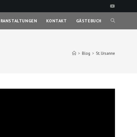
ERANSTALTUNGEN
KONTAKT
GÄSTEBUCH
WEBSITE-
SUCHE
>
Blog
>
St. Ursanne
UMSCHALTEN