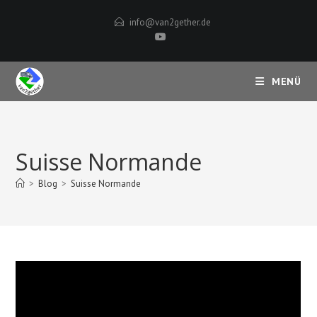
Zum
info@van2gether.de
Inhalt
springen
MENÜ
Suisse Normande
>
Blog
>
Suisse Normande