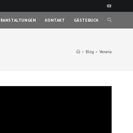
ERANSTALTUNGEN
KONTAKT
GÄSTEBUCH
WEBSITE-
SUCHE
>
Blog
>
Veneria
UMSCHALTEN