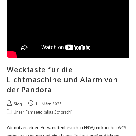
Wecktaste für die
Lichtmaschine und Alarm von
der Pandora
Beitrags-
Beitrag
Siggi
11. März 2023
Autor:
veröffentlicht:
Beitrags-
Unser Fahrzeug (alias Schorschi)
Kategorie:
Wir nutzen einen Verwandtenbesuch in NRW, um kurz bei WCS
vorbei zu schauen und ein kleines Teil mit großer Wirkung