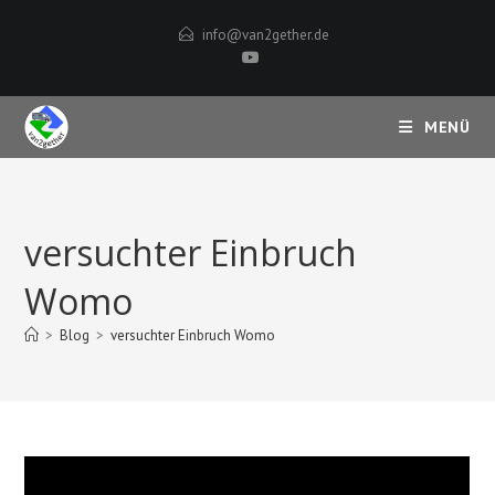
Zum
info@van2gether.de
Inhalt
springen
MENÜ
versuchter Einbruch
Womo
>
Blog
>
versuchter Einbruch Womo