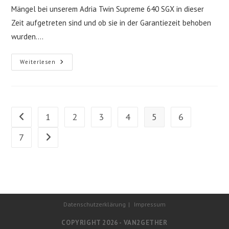
Mängel bei unserem Adria Twin Supreme 640 SGX in dieser
Zeit aufgetreten sind und ob sie in der Garantiezeit behoben
wurden.…
Adria
Weiterlesen
Twin
Supreme
640
SGX
–
Mängel
Und
1
2
3
4
5
6
Zur vorherigen Seite
Fazit
Nach
18
7
Zur nächsten Seite
Monaten
Datenschutzerklärung
Impressum
COPYRIGHT 2026 - VAN2GETHER