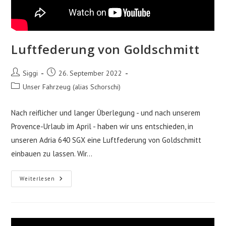
Luftfederung von Goldschmitt
Beitrags-
Beitrag
Siggi
26. September 2022
Autor:
veröffentlicht:
Beitrags-
Unser Fahrzeug (alias Schorschi)
Kategorie:
Nach reiflicher und langer Überlegung - und nach unserem
Provence-Urlaub im April - haben wir uns entschieden, in
unseren Adria 640 SGX eine Luftfederung von Goldschmitt
einbauen zu lassen. Wir…
Luftfederung
Weiterlesen
Von
Goldschmitt