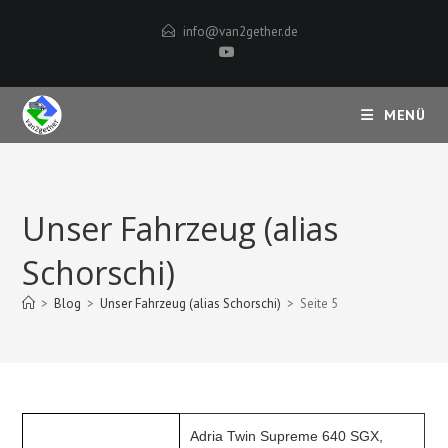
Zum
info@van2gether.de
Inhalt
springen
MENÜ
Unser Fahrzeug (alias
Schorschi)
>
Blog
>
Unser Fahrzeug (alias Schorschi)
>
Seite 5
Adria Twin Supreme 640 SGX,