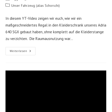
Autor:
veröffentlicht:
Beitrags-
Unser Fahrzeug (alias Schorschi)
Kategorie:
In diesem YT-Video zeigen wir euch, wie wir ein
maßgeschneidertes Regal in den Kleiderschrank unseres Adria
640 SGX gebaut haben, ohne komplett auf die Kleiderstange
zu verzichten. Die Raumausnutzung war…
DIY
Weiterlesen
Regal
Für
Den
Kleiderschrank